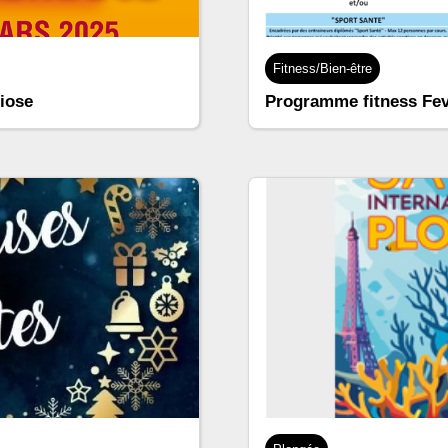
Fitness/Bien-être
iose
Programme fitness Fev