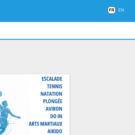
FR
EN